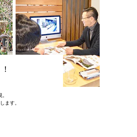
も！
視。
します。