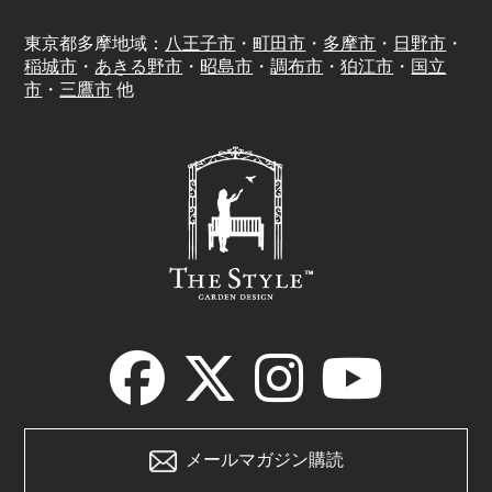
東京都多摩地域：
八王子市
・
町田市
・
多摩市
・
日野市
・
稲城市
・
あきる野市
・
昭島市
・
調布市
・
狛江市
・
国立
市
・
三鷹市
他
メールマガジン購読