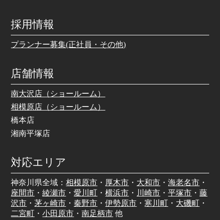
採用情報
プランナー募集(正社員・その他)
店舗情報
南大沢店（ショールーム）
相模原店（ショールーム）
橋本店
湘南平塚店
対応エリア
神奈川県全域：
相模原市
・
厚木市
・
大和市
・
海老名市
・
座間市
・
綾瀬市
・
愛川町
・
横浜市
・
川崎市
・
平塚市
・
藤
沢市
・
茅ヶ崎市
・
秦野市
・
伊勢原市
・
寒川町
・
大磯町
・
二宮町
・
小田原市
・
南足柄市
他