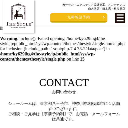
ガーデン・エクステリア設計施工、メンテナンス
Warning
: include(/home/ky629ibg4/the-style.jp/public_html/sys/wp-
南大沢店・橋本店・相模原店
content/themes/thestyle/single-nomal.php): failed to open stream: No
無料相談予約
such file or directory in
/home/ky629ibg4/the-
style.jp/public_html/sys/wp-content/themes/thestyle/single.php
on
line
15
Warning
: include(): Failed opening '/home/ky629ibg4/the-
style.jp/public_html/sys/wp-content/themes/thestyle/single-nomal.php'
for inclusion (include_path='.:/opt/php-7.4.33-2/data/pear') in
/home/ky629ibg4/the-style.jp/public_html/sys/wp-
content/themes/thestyle/single.php
on line
15
CONTACT
お問い合わせ
ショールームは、東京都八王子市、神奈川県相模原市に１店舗
ずつございます。
ご相談・ご見学は【事前予約制】で、お電話・メールフォーム
は共通です。