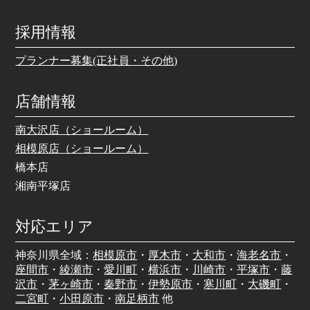
採用情報
プランナー募集(正社員・その他)
店舗情報
南大沢店（ショールーム）
相模原店（ショールーム）
橋本店
湘南平塚店
対応エリア
神奈川県全域：
相模原市
・
厚木市
・
大和市
・
海老名市
・
座間市
・
綾瀬市
・
愛川町
・
横浜市
・
川崎市
・
平塚市
・
藤
沢市
・
茅ヶ崎市
・
秦野市
・
伊勢原市
・
寒川町
・
大磯町
・
二宮町
・
小田原市
・
南足柄市
他