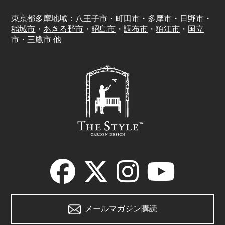
東京都多摩地域：
八王子市
・
町田市
・
多摩市
・
日野市
・
稲城市
・
あきる野市
・
昭島市
・
調布市
・
狛江市
・
国立
市
・
三鷹市
他
メールマガジン購読