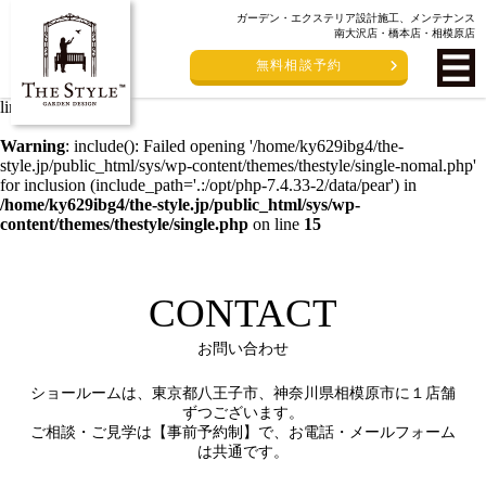
ガーデン・エクステリア設計施工、メンテナンス
Warning
: include(/home/ky629ibg4/the-style.jp/public_html/sys/wp-
南大沢店・橋本店・相模原店
content/themes/thestyle/single-nomal.php): failed to open stream: No
無料相談予約
such file or directory in
/home/ky629ibg4/the-
style.jp/public_html/sys/wp-content/themes/thestyle/single.php
on
line
15
Warning
: include(): Failed opening '/home/ky629ibg4/the-
style.jp/public_html/sys/wp-content/themes/thestyle/single-nomal.php'
for inclusion (include_path='.:/opt/php-7.4.33-2/data/pear') in
/home/ky629ibg4/the-style.jp/public_html/sys/wp-
content/themes/thestyle/single.php
on line
15
CONTACT
お問い合わせ
ショールームは、東京都八王子市、神奈川県相模原市に１店舗
ずつございます。
ご相談・ご見学は【事前予約制】で、お電話・メールフォーム
は共通です。