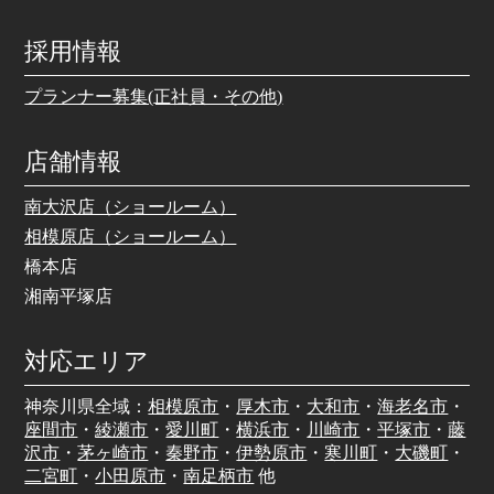
採用情報
プランナー募集(正社員・その他)
店舗情報
南大沢店（ショールーム）
相模原店（ショールーム）
橋本店
湘南平塚店
対応エリア
神奈川県全域：
相模原市
・
厚木市
・
大和市
・
海老名市
・
座間市
・
綾瀬市
・
愛川町
・
横浜市
・
川崎市
・
平塚市
・
藤
沢市
・
茅ヶ崎市
・
秦野市
・
伊勢原市
・
寒川町
・
大磯町
・
二宮町
・
小田原市
・
南足柄市
他