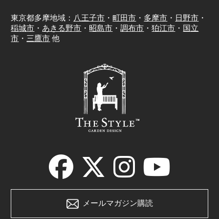
東京都多摩地域：
八王子市
・
町田市
・
多摩市
・
日野市
・
稲城市
・
あきる野市
・
昭島市
・
調布市
・
狛江市
・
国立
市
・
三鷹市
他
メールマガジン購読