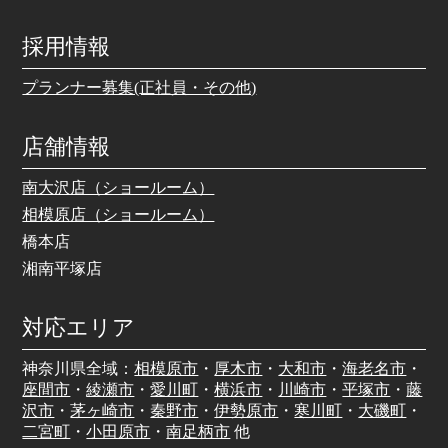
採用情報
プランナー募集(正社員・その他)
店舗情報
南大沢店（ショールーム）
相模原店（ショールーム）
橋本店
湘南平塚店
対応エリア
神奈川県全域：
相模原市
・
厚木市
・
大和市
・
海老名市
・
座間市
・
綾瀬市
・
愛川町
・
横浜市
・
川崎市
・
平塚市
・
藤
沢市
・
茅ヶ崎市
・
秦野市
・
伊勢原市
・
寒川町
・
大磯町
・
二宮町
・
小田原市
・
南足柄市
他