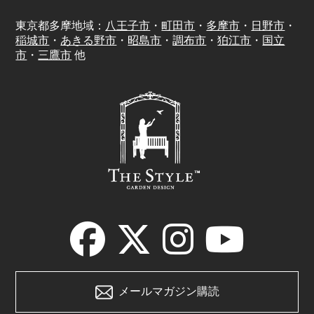
東京都多摩地域：
八王子市
・
町田市
・
多摩市
・
日野市
・
稲城市
・
あきる野市
・
昭島市
・
調布市
・
狛江市
・
国立
市
・
三鷹市
他
メールマガジン購読