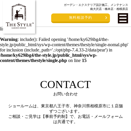
ガーデン・エクステリア設計施工、メンテナンス
Warning
: include(/home/ky629ibg4/the-style.jp/public_html/sys/wp-
南大沢店・橋本店・相模原店
content/themes/thestyle/single-nomal.php): failed to open stream: No
無料相談予約
such file or directory in
/home/ky629ibg4/the-
style.jp/public_html/sys/wp-content/themes/thestyle/single.php
on
line
15
Warning
: include(): Failed opening '/home/ky629ibg4/the-
style.jp/public_html/sys/wp-content/themes/thestyle/single-nomal.php'
for inclusion (include_path='.:/opt/php-7.4.33-2/data/pear') in
/home/ky629ibg4/the-style.jp/public_html/sys/wp-
content/themes/thestyle/single.php
on line
15
CONTACT
お問い合わせ
ショールームは、東京都八王子市、神奈川県相模原市に１店舗
ずつございます。
ご相談・ご見学は【事前予約制】で、お電話・メールフォーム
は共通です。