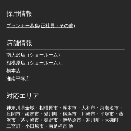
採用情報
プランナー募集(正社員・その他)
店舗情報
南大沢店（ショールーム）
相模原店（ショールーム）
橋本店
湘南平塚店
対応エリア
神奈川県全域：
相模原市
・
厚木市
・
大和市
・
海老名市
・
座間市
・
綾瀬市
・
愛川町
・
横浜市
・
川崎市
・
平塚市
・
藤
沢市
・
茅ヶ崎市
・
秦野市
・
伊勢原市
・
寒川町
・
大磯町
・
二宮町
・
小田原市
・
南足柄市
他