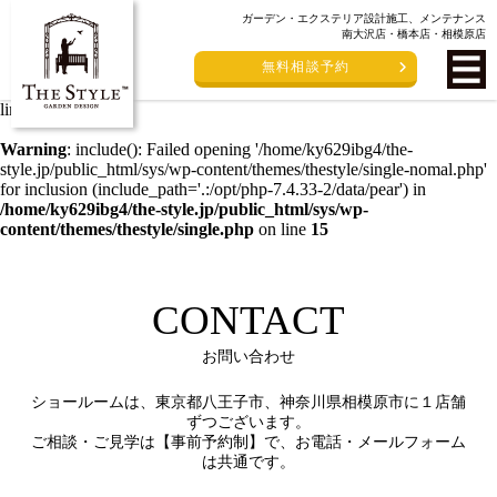
ガーデン・エクステリア設計施工、メンテナンス
Warning
: include(/home/ky629ibg4/the-style.jp/public_html/sys/wp-
南大沢店・橋本店・相模原店
content/themes/thestyle/single-nomal.php): failed to open stream: No
無料相談予約
such file or directory in
/home/ky629ibg4/the-
style.jp/public_html/sys/wp-content/themes/thestyle/single.php
on
line
15
Warning
: include(): Failed opening '/home/ky629ibg4/the-
style.jp/public_html/sys/wp-content/themes/thestyle/single-nomal.php'
for inclusion (include_path='.:/opt/php-7.4.33-2/data/pear') in
/home/ky629ibg4/the-style.jp/public_html/sys/wp-
content/themes/thestyle/single.php
on line
15
CONTACT
お問い合わせ
ショールームは、東京都八王子市、神奈川県相模原市に１店舗
ずつございます。
ご相談・ご見学は【事前予約制】で、お電話・メールフォーム
は共通です。