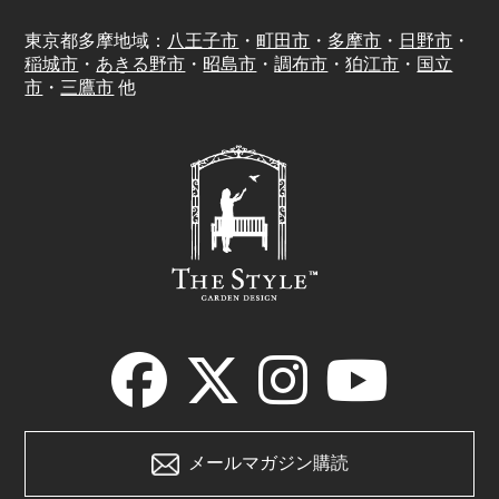
東京都多摩地域：
八王子市
・
町田市
・
多摩市
・
日野市
・
稲城市
・
あきる野市
・
昭島市
・
調布市
・
狛江市
・
国立
市
・
三鷹市
他
メールマガジン購読