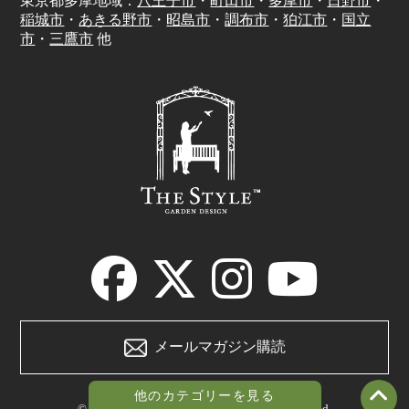
東京都多摩地域：
八王子市
・
町田市
・
多摩市
・
日野市
・
稲城市
・
あきる野市
・
昭島市
・
調布市
・
狛江市
・
国立
市
・
三鷹市
他
メールマガジン購読
他のカテゴリーを見る
© 2021 The style garden design.All rights reserved.