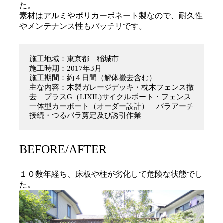
た。
素材はアルミやポリカーボネート製なので、耐久性
やメンテナンス性もバッチリです。
施工地域：東京都 稲城市
施工時期：2017年3月
施工期間：約４日間（解体撤去含む）
主な内容：木製ガレージデッキ・枕木フェンス撤
去 プラスG（LIXIL)サイクルポート・フェンス
一体型カーポート（オーダー設計） バラアーチ
接続・つるバラ剪定及び誘引作業
BEFORE/AFTER
１０数年経ち、床板や柱が劣化して危険な状態でし
た。