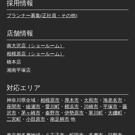
採用情報
プランナー募集(正社員・その他)
店舗情報
南大沢店（ショールーム）
相模原店（ショールーム）
橋本店
湘南平塚店
対応エリア
神奈川県全域：
相模原市
・
厚木市
・
大和市
・
海老名市
・
座間市
・
綾瀬市
・
愛川町
・
横浜市
・
川崎市
・
平塚市
・
藤
沢市
・
茅ヶ崎市
・
秦野市
・
伊勢原市
・
寒川町
・
大磯町
・
二宮町
・
小田原市
・
南足柄市
他