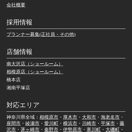
会社概要
採用情報
プランナー募集(正社員・その他)
店舗情報
南大沢店（ショールーム）
相模原店（ショールーム）
橋本店
湘南平塚店
対応エリア
神奈川県全域：
相模原市
・
厚木市
・
大和市
・
海老名市
・
座間市
・
綾瀬市
・
愛川町
・
横浜市
・
川崎市
・
平塚市
・
藤
沢市
・
茅ヶ崎市
・
秦野市
・
伊勢原市
・
寒川町
・
大磯町
・