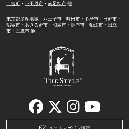
二宮町
・
小田原市
・
南足柄市
他
東京都多摩地域：
八王子市
・
町田市
・
多摩市
・
日野市
・
稲城市
・
あきる野市
・
昭島市
・
調布市
・
狛江市
・
国立
市
・
三鷹市
他
メールマガジン購読