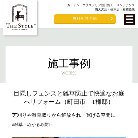
ガーデン・エクステリア設計施工、メンテナンス
南大沢店・橋本店・相模原店
無料相談予約
施工事例
WORKS
目隠しフェンスと雑草防止で快適なお庭
へリフォーム（町田市 T様邸）
芝刈りや雑草取りから解放され、寛げる空間に
#雑草・ぬかるみ防止