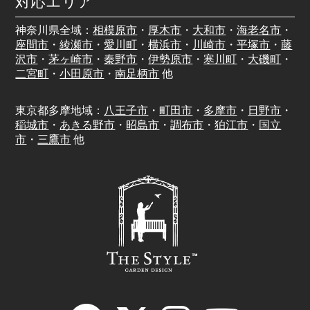
対応エリア
神奈川県全域：
相模原市
・
厚木市
・
大和市
・
海老名市
・
座間市
・
綾瀬市
・
愛川町
・
横浜市
・
川崎市
・
平塚市
・
藤
沢市
・
茅ヶ崎市
・
秦野市
・
伊勢原市
・
寒川町
・
大磯町
・
二宮町
・
小田原市
・
南足柄市
他
東京都多摩地域：
八王子市
・
町田市
・
多摩市
・
日野市
・
稲城市
・
あきる野市
・
昭島市
・
調布市
・
狛江市
・
国立
市
・
三鷹市
他