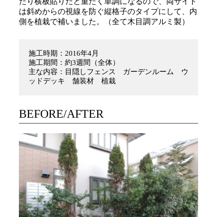
たり横板貼りだと重たく単調になるので、両サイド
は斜めからの視線を防ぐ縦格子のタイプにして、内
側を植栽で補いました。（全て木目調アルミ製）
施工時期：2016年4月
施工期間：約3週間（全体）
主な内容：目隠しフェンス ガーデンルーム ウ
ッドデッキ 舗装材 植栽
BEFORE/AFTER