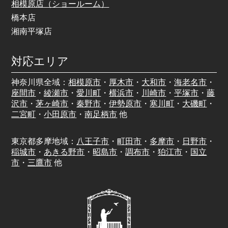
相模原店（ショールーム）
橋本店
湘南平塚店
対応エリア
神奈川県全域：
相模原市
・
厚木市
・
大和市
・
海老名市
・
座間市
・
綾瀬市
・
愛川町
・
横浜市
・
川崎市
・
平塚市
・
藤
沢市
・
茅ヶ崎市
・
秦野市
・
伊勢原市
・
寒川町
・
大磯町
・
二宮町
・
小田原市
・
南足柄市
他
東京都多摩地域：
八王子市
・
町田市
・
多摩市
・
日野市
・
稲城市
・
あきる野市
・
昭島市
・
調布市
・
狛江市
・
国立
市
・
三鷹市
他