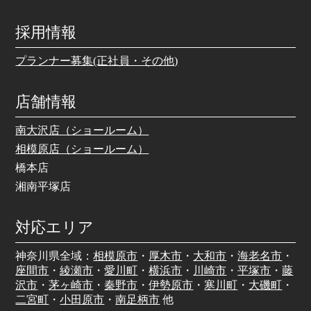
採用情報
プランナー募集(正社員・その他)
店舗情報
南大沢店（ショールーム）
相模原店（ショールーム）
橋本店
湘南平塚店
対応エリア
神奈川県全域：
相模原市
・
厚木市
・
大和市
・
海老名市
・
座間市
・
綾瀬市
・
愛川町
・
横浜市
・
川崎市
・
平塚市
・
藤
沢市
・
茅ヶ崎市
・
秦野市
・
伊勢原市
・
寒川町
・
大磯町
・
二宮町
・
小田原市
・
南足柄市
他