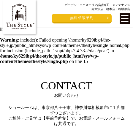
ガーデン・エクステリア設計施工、メンテナンス
Warning
: include(/home/ky629ibg4/the-style.jp/public_html/sys/wp-
南大沢店・橋本店・相模原店
content/themes/thestyle/single-nomal.php): failed to open stream: No
無料相談予約
such file or directory in
/home/ky629ibg4/the-
style.jp/public_html/sys/wp-content/themes/thestyle/single.php
on
line
15
Warning
: include(): Failed opening '/home/ky629ibg4/the-
style.jp/public_html/sys/wp-content/themes/thestyle/single-nomal.php'
for inclusion (include_path='.:/opt/php-7.4.33-2/data/pear') in
/home/ky629ibg4/the-style.jp/public_html/sys/wp-
content/themes/thestyle/single.php
on line
15
CONTACT
お問い合わせ
ショールームは、東京都八王子市、神奈川県相模原市に１店舗
ずつございます。
ご相談・ご見学は【事前予約制】で、お電話・メールフォーム
は共通です。