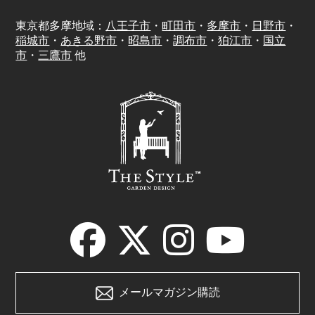
東京都多摩地域：
八王子市
・
町田市
・
多摩市
・
日野市
・
稲城市
・
あきる野市
・
昭島市
・
調布市
・
狛江市
・
国立
市
・
三鷹市
他
メールマガジン購読