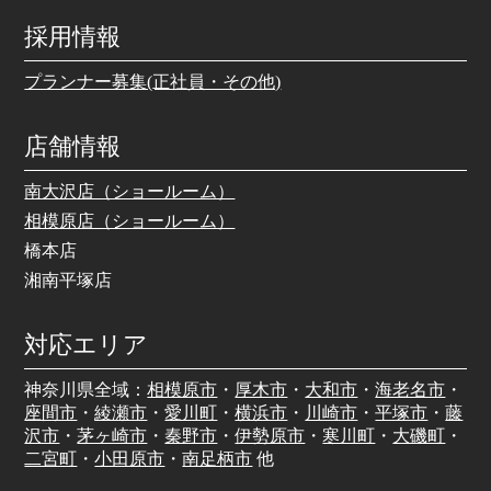
採用情報
プランナー募集(正社員・その他)
店舗情報
南大沢店（ショールーム）
相模原店（ショールーム）
橋本店
湘南平塚店
対応エリア
神奈川県全域：
相模原市
・
厚木市
・
大和市
・
海老名市
・
座間市
・
綾瀬市
・
愛川町
・
横浜市
・
川崎市
・
平塚市
・
藤
沢市
・
茅ヶ崎市
・
秦野市
・
伊勢原市
・
寒川町
・
大磯町
・
二宮町
・
小田原市
・
南足柄市
他