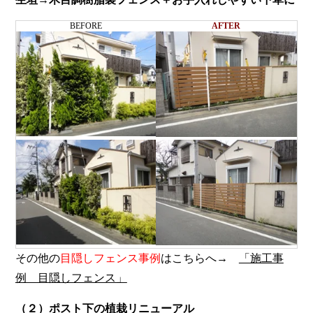
BEFORE
AFTER
その他の
目隠しフェンス事例
はこちらへ→
「施工事
例 目隠しフェンス」
（２）ポスト下の植栽リニューアル