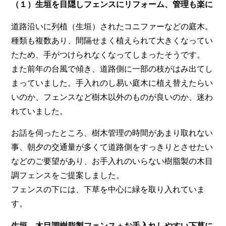
（１）生垣を目隠しフェンスにリフォーム、管理も楽に
道路沿いに列植（生垣）されたコニファーなどの庭木。
種類も複数あり、間隔せまく植えられて大きくなってい
たため、手がつけられなくなってしまったそうです。
また前年の台風で傾き、道路側に一部の枝がはみ出てし
まっていました。手入れのし易い庭木に植え替えたらい
いのか、フェンスなど樹木以外のものが良いのか、迷わ
れていました。
お話を伺ったところ、樹木管理の時間があまり取れない
事、朝夕の交通量が多くて道路側をすっきりとさせたい
などのご要望があり、お手入れのいらない樹脂製の木目
調フェンスをご提案しました。
フェンスの下には、下草を中心に緑を取り入れていま
す。
生垣→木目調樹脂製フェンス＋お手入れしやすい下草に