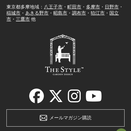
東京都多摩地域：
八王子市
・
町田市
・
多摩市
・
日野市
・
稲城市
・
あきる野市
・
昭島市
・
調布市
・
狛江市
・
国立
市
・
三鷹市
他
メールマガジン購読