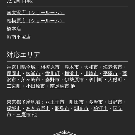
店舗情報
南大沢店（ショールーム）
相模原店（ショールーム）
橋本店
湘南平塚店
対応エリア
神奈川県全域：
相模原市
・
厚木市
・
大和市
・
海老名市
・
座間市
・
綾瀬市
・
愛川町
・
横浜市
・
川崎市
・
平塚市
・
藤
沢市
・
茅ヶ崎市
・
秦野市
・
伊勢原市
・
寒川町
・
大磯町
・
二宮町
・
小田原市
・
南足柄市
他
東京都多摩地域：
八王子市
・
町田市
・
多摩市
・
日野市
・
稲城市
・
あきる野市
・
昭島市
・
調布市
・
狛江市
・
国立
市
・
三鷹市
他