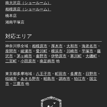
南大沢店（ショールーム）
相模原店（ショールーム）
橋本店
湘南平塚店
対応エリア
神奈川県全域：
相模原市
・
厚木市
・
大和市
・
海老名市
・
座間市
・
綾瀬市
・
愛川町
・
横浜市
・
川崎市
・
平塚市
・
藤
沢市
・
茅ヶ崎市
・
秦野市
・
伊勢原市
・
寒川町
・
大磯町
・
二宮町
・
小田原市
・
南足柄市
他
東京都多摩地域：
八王子市
・
町田市
・
多摩市
・
日野市
・
稲城市
・
あきる野市
・
昭島市
・
調布市
・
狛江市
・
国立
市
・
三鷹市
他