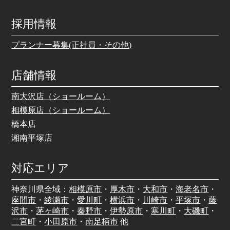
採用情報
プランナー募集(正社員・その他)
店舗情報
南大沢店（ショールーム）
相模原店（ショールーム）
橋本店
湘南平塚店
対応エリア
神奈川県全域：
相模原市
・
厚木市
・
大和市
・
海老名市
・
座間市
・
綾瀬市
・
愛川町
・
横浜市
・
川崎市
・
平塚市
・
藤
沢市
・
茅ヶ崎市
・
秦野市
・
伊勢原市
・
寒川町
・
大磯町
・
二宮町
・
小田原市
・
南足柄市
他