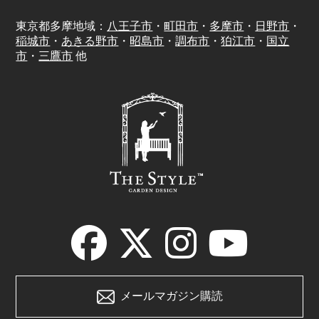
東京都多摩地域：
八王子市
・
町田市
・
多摩市
・
日野市
・
稲城市
・
あきる野市
・
昭島市
・
調布市
・
狛江市
・
国立
市
・
三鷹市
他
メールマガジン購読