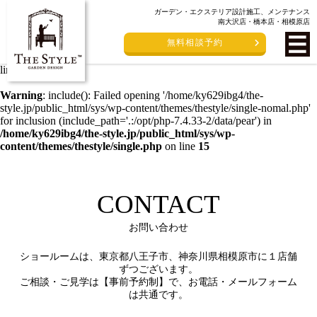
ガーデン・エクステリア設計施工、メンテナンス
Warning
: include(/home/ky629ibg4/the-style.jp/public_html/sys/wp-
南大沢店・橋本店・相模原店
content/themes/thestyle/single-nomal.php): failed to open stream: No
無料相談予約
such file or directory in
/home/ky629ibg4/the-
style.jp/public_html/sys/wp-content/themes/thestyle/single.php
on
line
15
Warning
: include(): Failed opening '/home/ky629ibg4/the-
style.jp/public_html/sys/wp-content/themes/thestyle/single-nomal.php'
for inclusion (include_path='.:/opt/php-7.4.33-2/data/pear') in
/home/ky629ibg4/the-style.jp/public_html/sys/wp-
content/themes/thestyle/single.php
on line
15
CONTACT
お問い合わせ
ショールームは、東京都八王子市、神奈川県相模原市に１店舗
ずつございます。
ご相談・ご見学は【事前予約制】で、お電話・メールフォーム
は共通です。