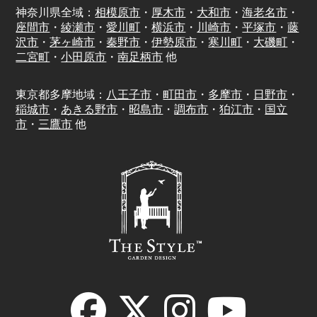
神奈川県全域：
相模原市
・
厚木市
・
大和市
・
海老名市
・
座間市
・
綾瀬市
・
愛川町
・
横浜市
・
川崎市
・
平塚市
・
藤
沢市
・
茅ヶ崎市
・
秦野市
・
伊勢原市
・
寒川町
・
大磯町
・
二宮町
・
小田原市
・
南足柄市
他
東京都多摩地域：
八王子市
・
町田市
・
多摩市
・
日野市
・
稲城市
・
あきる野市
・
昭島市
・
調布市
・
狛江市
・
国立
市
・
三鷹市
他