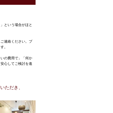
・」という場合がほと
にご連絡ください。プ
ます。
らいの費用で」「何か
、安心してご検討を進
びいただき、