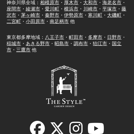
神奈川県全域：
相模原市
・
厚木市
・
大和市
・
海老名市
・
座間市
・
綾瀬市
・
愛川町
・
横浜市
・
川崎市
・
平塚市
・
藤
沢市
・
茅ヶ崎市
・
秦野市
・
伊勢原市
・
寒川町
・
大磯町
・
二宮町
・
小田原市
・
南足柄市
他
東京都多摩地域：
八王子市
・
町田市
・
多摩市
・
日野市
・
稲城市
・
あきる野市
・
昭島市
・
調布市
・
狛江市
・
国立
市
・
三鷹市
他