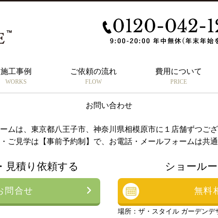
ent/themes/thestyle/single-nomal.php): failed to open stream: No such f
n line
15
ic_html/sys/wp-content/themes/thestyle/single-nomal.php' for inclusion (
n line
15
施工事例
ご依頼の流れ
費用について
CONTACT
WORKS
FLOW
PRICE
お問い合わせ
ームは、東京都八王子市、神奈川県相模原市に１店舗ずつござ
・ご見学は【事前予約制】で、お電話・メールフォームは共通
・見積り依頼する
ショールー
お問合せ
無料
場所：ザ・スタイル ガーデンデ