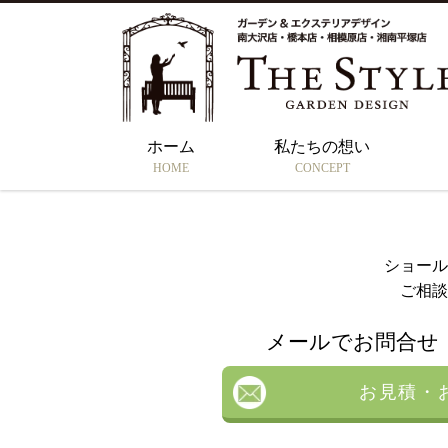
Warning
: include(/home/ky629ibg4/the-style.jp/public_html/sys/wp-cont
style.jp/public_html/sys/wp-content/themes/thestyle/single.php
o
Warning
: include(): Failed opening '/home/ky629ibg4/the-style.jp/publ
style.jp/public_html/sys/wp-content/themes/thestyle/single.php
o
ホーム
私たちの想い
HOME
CONCEPT
ショール
ご相談
メールでお問合せ
お見積・