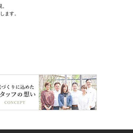
視。
します。