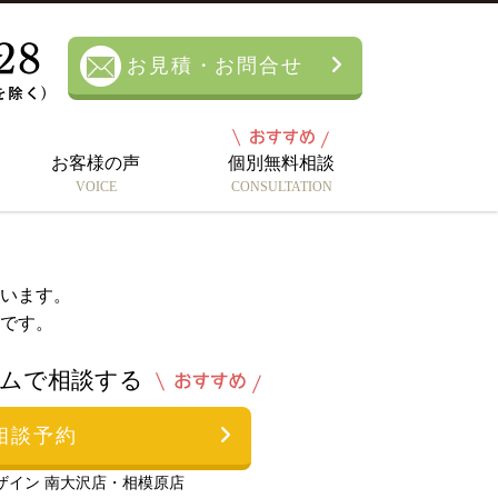
ile or directory in
/home/ky629ibg4/the-
お見積・お問合せ
include_path='.:/opt/php-7.4.33-2/data/pear') in
/home/ky629ibg4/the-
お客様の声
個別無料相談
VOICE
CONSULTATION
います。
です。
ムで相談する
相談予約
ザイン 南大沢店・相模原店