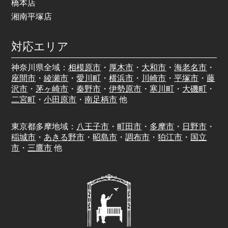
橋本店
湘南平塚店
対応エリア
神奈川県全域：
相模原市
・
厚木市
・
大和市
・
海老名市
・
座間市
・
綾瀬市
・
愛川町
・
横浜市
・
川崎市
・
平塚市
・
藤
沢市
・
茅ヶ崎市
・
秦野市
・
伊勢原市
・
寒川町
・
大磯町
・
二宮町
・
小田原市
・
南足柄市
他
東京都多摩地域：
八王子市
・
町田市
・
多摩市
・
日野市
・
稲城市
・
あきる野市
・
昭島市
・
調布市
・
狛江市
・
国立
市
・
三鷹市
他