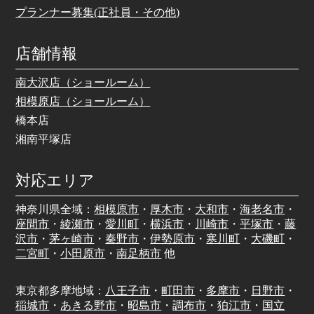
プランナー募集(正社員・その他)
店舗情報
南大沢店（ショールーム）
相模原店（ショールーム）
橋本店
湘南平塚店
対応エリア
神奈川県全域：
相模原市
・
厚木市
・
大和市
・
海老名市
・
座間市
・
綾瀬市
・
愛川町
・
横浜市
・
川崎市
・
平塚市
・
藤
沢市
・
茅ヶ崎市
・
秦野市
・
伊勢原市
・
寒川町
・
大磯町
・
二宮町
・
小田原市
・
南足柄市
他
東京都多摩地域：
八王子市
・
町田市
・
多摩市
・
日野市
・
稲城市
・
あきる野市
・
昭島市
・
調布市
・
狛江市
・
国立