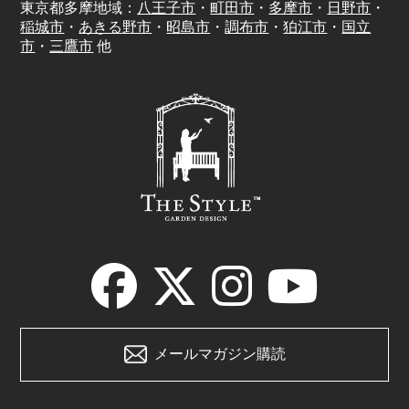
東京都多摩地域：
八王子市
・
町田市
・
多摩市
・
日野市
・
稲城市
・
あきる野市
・
昭島市
・
調布市
・
狛江市
・
国立
市
・
三鷹市
他
メールマガジン購読