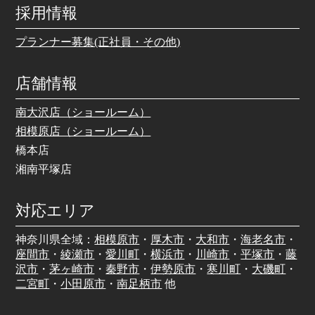
採用情報
プランナー募集(正社員・その他)
店舗情報
南大沢店（ショールーム）
相模原店（ショールーム）
橋本店
湘南平塚店
対応エリア
神奈川県全域：
相模原市
・
厚木市
・
大和市
・
海老名市
・
座間市
・
綾瀬市
・
愛川町
・
横浜市
・
川崎市
・
平塚市
・
藤
沢市
・
茅ヶ崎市
・
秦野市
・
伊勢原市
・
寒川町
・
大磯町
・
二宮町
・
小田原市
・
南足柄市
他