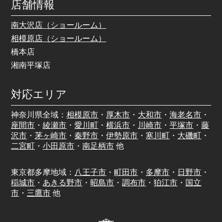
店舗情報
南大沢店（ショールーム）
相模原店（ショールーム）
橋本店
湘南平塚店
対応エリア
神奈川県全域：
相模原市
・
厚木市
・
大和市
・
海老名市
・
座間市
・
綾瀬市
・
愛川町
・
横浜市
・
川崎市
・
平塚市
・
藤
沢市
・
茅ヶ崎市
・
秦野市
・
伊勢原市
・
寒川町
・
大磯町
・
二宮町
・
小田原市
・
南足柄市
他
東京都多摩地域：
八王子市
・
町田市
・
多摩市
・
日野市
・
稲城市
・
あきる野市
・
昭島市
・
調布市
・
狛江市
・
国立
市
・
三鷹市
他