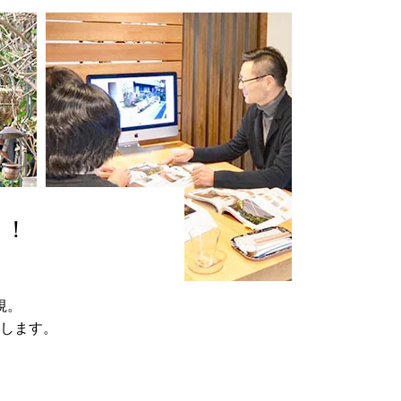
も！
視。
します。